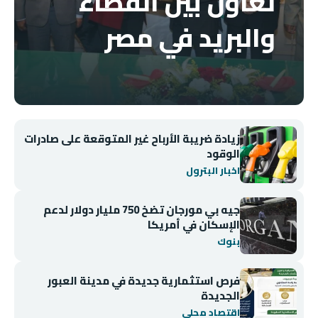
تعاون بين القضاء
والبريد في مصر
زيادة ضريبة الأرباح غير المتوقعة على صادرات
الوقود
اخبار البترول
جيه بي مورجان تضخ 750 مليار دولار لدعم
الإسكان في أمريكا
بنوك
فرص استثمارية جديدة في مدينة العبور
الجديدة
اقتصاد محلي