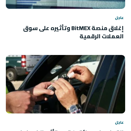
عاجل
إغلاق منصة BitMEX وتأثيره على سوق
العملات الرقمية
عاجل