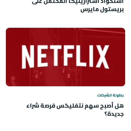
استحواذ أسترازينيكا المحتمل على
بريستول مايرس
بطولة الشركات
هل أصبح سهم نتفليكس فرصة شراء
جديدة؟