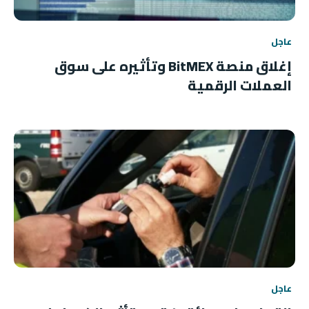
عاجل
إغلاق منصة BitMEX وتأثيره على سوق
العملات الرقمية
عاجل