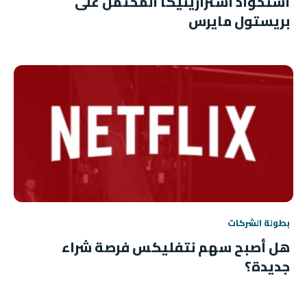
استحواذ أسترازينيكا المحتمل على
بريستول مايرس
بطولة الشركات
هل أصبح سهم نتفليكس فرصة شراء
جديدة؟