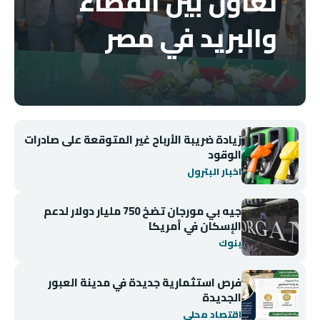
تعاون بين القضاء
والبريد في مصر
زيادة ضريبة الأرباح غير المتوقعة على صادرات
الوقود
اخبار البترول
جيه بي مورجان تضخ 750 مليار دولار لدعم
الإسكان في أمريكا
بنوك
فرص استثمارية جديدة في مدينة العبور
الجديدة
اقتصاد محلي