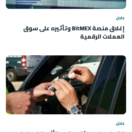
عاجل
إغلاق منصة BitMEX وتأثيره على سوق
العملات الرقمية
عاجل