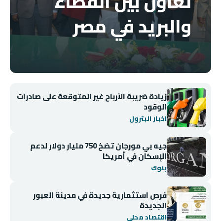
تعاون بين القضاء
والبريد في مصر
زيادة ضريبة الأرباح غير المتوقعة على صادرات
الوقود
اخبار البترول
جيه بي مورجان تضخ 750 مليار دولار لدعم
الإسكان في أمريكا
بنوك
فرص استثمارية جديدة في مدينة العبور
الجديدة
اقتصاد محلي