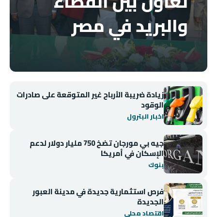
تعاون بين القضاء
والبريد في مصر
زيادة ضريبة الأرباح غير المتوقعة على صادرات
الوقود
اخبار البترول
جيه بي مورجان تضخ 750 مليار دولار لدعم
الإسكان في أمريكا
بنوك
فرص استثمارية جديدة في مدينة العبور
الجديدة
اقتصاد محلي