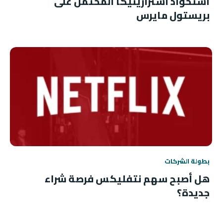
استحواذ أسترازينيكا المحتمل على
بريستول مايرس
بطولة الشركات
هل أصبح سهم نتفليكس فرصة شراء
جديدة؟