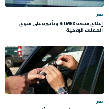
عاجل
إغلاق منصة BitMEX وتأثيره على سوق
العملات الرقمية
عاجل