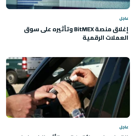
عاجل
إغلاق منصة BitMEX وتأثيره على سوق
العملات الرقمية
عاجل