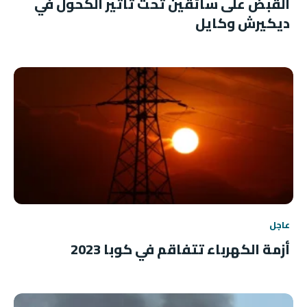
القبض على سائقين تحت تأثير الكحول في
ديكيرش وكايل
عاجل
أزمة الكهرباء تتفاقم في كوبا 2023