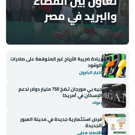
تعاون بين القضاء
والبريد في مصر
زيادة ضريبة الأرباح غير المتوقعة على صادرات
الوقود
اخبار البترول
جيه بي مورجان تضخ 750 مليار دولار لدعم
الإسكان في أمريكا
بنوك
فرص استثمارية جديدة في مدينة العبور
الجديدة
اقتصاد محلي