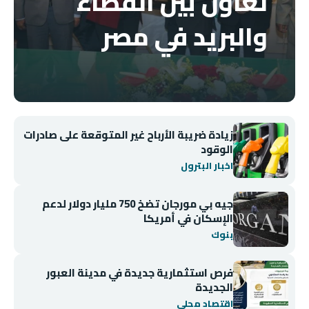
تعاون بين القضاء
والبريد في مصر
زيادة ضريبة الأرباح غير المتوقعة على صادرات
الوقود
اخبار البترول
جيه بي مورجان تضخ 750 مليار دولار لدعم
الإسكان في أمريكا
بنوك
فرص استثمارية جديدة في مدينة العبور
الجديدة
اقتصاد محلي