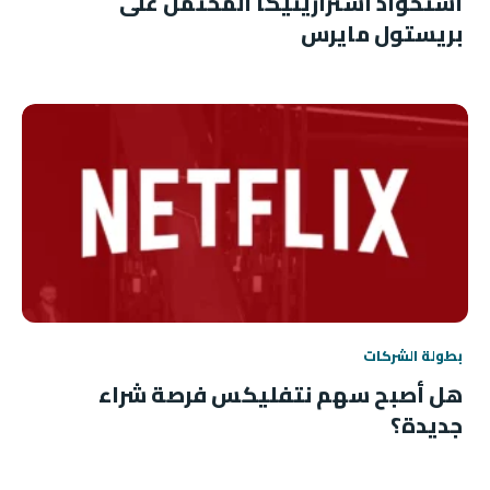
استحواذ أسترازينيكا المحتمل على
بريستول مايرس
بطولة الشركات
هل أصبح سهم نتفليكس فرصة شراء
جديدة؟