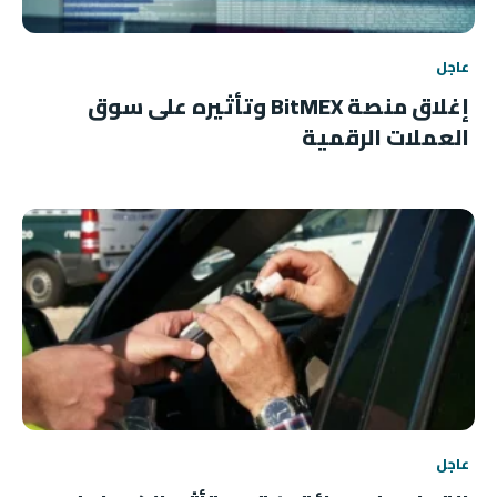
عاجل
إغلاق منصة BitMEX وتأثيره على سوق
العملات الرقمية
عاجل