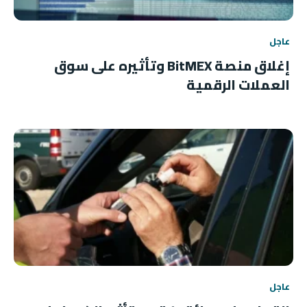
عاجل
إغلاق منصة BitMEX وتأثيره على سوق
العملات الرقمية
عاجل