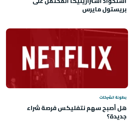
استحواذ أسترازينيكا المحتمل على
بريستول مايرس
بطولة الشركات
هل أصبح سهم نتفليكس فرصة شراء
جديدة؟