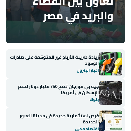
تعاون بين القضاء
والبريد في مصر
زيادة ضريبة الأرباح غير المتوقعة على صادرات
الوقود
اخبار البترول
جيه بي مورجان تضخ 750 مليار دولار لدعم
الإسكان في أمريكا
بنوك
فرص استثمارية جديدة في مدينة العبور
الجديدة
اقتصاد محلي