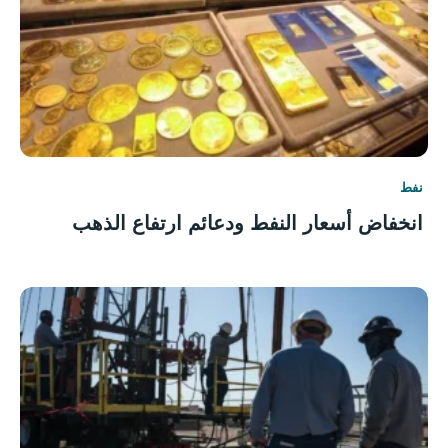
نفط
انخفاض أسعار النفط ودعائم ارتفاع الذهب