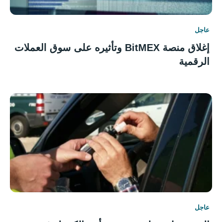
عاجل
إغلاق منصة BitMEX وتأثيره على سوق العملات
الرقمية
عاجل