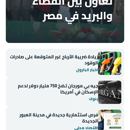
تعاون بين القضاء
والبريد في مصر
زيادة ضريبة الأرباح غير المتوقعة على صادرات
الوقود
اخبار البترول
جيه بي مورجان تضخ 750 مليار دولار لدعم
الإسكان في أمريكا
بنوك
فرص استثمارية جديدة في مدينة العبور
الجديدة
اقتصاد محلي