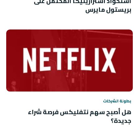
استحواذ أسترازينيكا المحتمل على
بريستول مايرس
بطولة الشركات
هل أصبح سهم نتفليكس فرصة شراء
جديدة؟