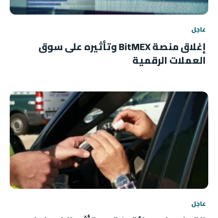
عاجل
إغلاق منصة BitMEX وتأثيره على سوق
العملات الرقمية
عاجل