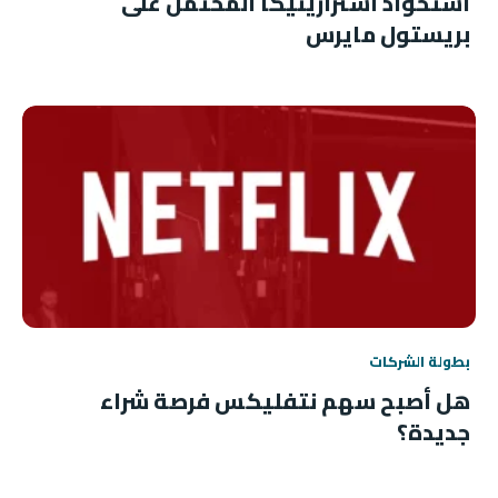
استحواذ أسترازينيكا المحتمل على
بريستول مايرس
بطولة الشركات
هل أصبح سهم نتفليكس فرصة شراء
جديدة؟