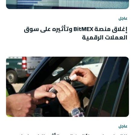
عاجل
إغلاق منصة BitMEX وتأثيره على سوق
العملات الرقمية
عاجل