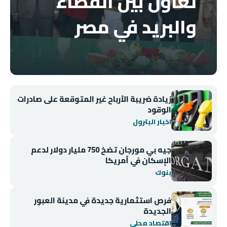
تعاون بين القضاء
والبريد في مصر
زيادة ضريبة الأرباح غير المتوقعة على صادرات
الوقود
اخبار البترول
جيه بي مورجان تضخ 750 مليار دولار لدعم
الإسكان في أمريكا
بنوك
فرص استثمارية جديدة في مدينة العبور
الجديدة
اقتصاد محلي