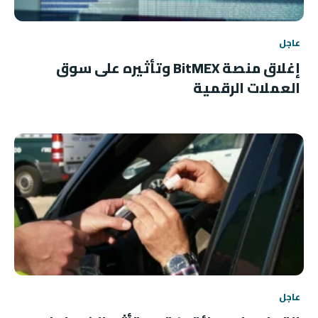
عاجل
إغلاق منصة BitMEX وتأثيره على سوق
العملات الرقمية
عاجل