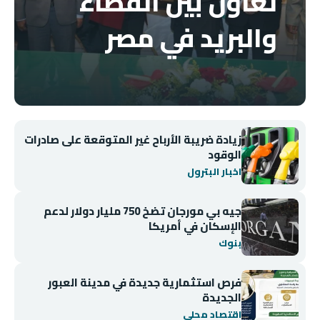
تعاون بين القضاء
والبريد في مصر
زيادة ضريبة الأرباح غير المتوقعة على صادرات
الوقود
اخبار البترول
جيه بي مورجان تضخ 750 مليار دولار لدعم
الإسكان في أمريكا
بنوك
فرص استثمارية جديدة في مدينة العبور
الجديدة
اقتصاد محلي