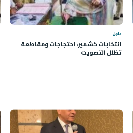
عاجل
انتخابات كشمير: احتجاجات ومقاطعة
تظلل التصويت