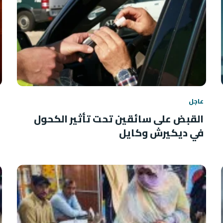
عاجل
القبض على سائقين تحت تأثير الكحول
في ديكيرش وكايل