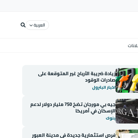
العربية
لانات
زيادة ضريبة الأرباح غير المتوقعة على
صادرات الوقود
اخبار البترول
جيه بي مورجان تضخ 750 مليار دولار لدعم
الإسكان في أمريكا
بنوك
فرص استثمارية جديدة في مدينة العبور