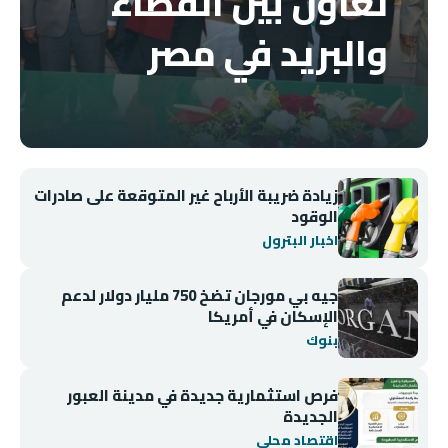
تعاون بين القضاء
والبريد في مصر
زيادة ضريبة الأرباح غير المتوقعة على صادرات
الوقود
اخبار البترول
جيه بي مورجان تضخ 750 مليار دولار لدعم
الإسكان في أمريكا
بنوك
فرص استثمارية جديدة في مدينة العبور
الجديدة
اقتصاد محلي