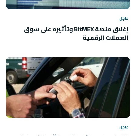
عاجل
إغلاق منصة BitMEX وتأثيره على سوق
العملات الرقمية
عاجل