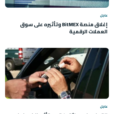
عاجل
إغلاق منصة BitMEX وتأثيره على سوق
العملات الرقمية
عاجل