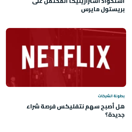
استحواذ أسترازينيكا المحتمل على
بريستول مايرس
بطولة الشركات
هل أصبح سهم نتفليكس فرصة شراء
جديدة؟