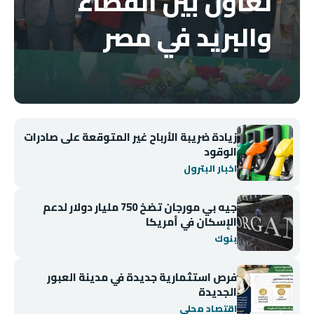
تعاون بين القضاء
والبريد في مصر
زيادة ضريبة الأرباح غير المتوقعة على صادرات
الوقود
اخبار البترول
جيه بي مورجان تضخ 750 مليار دولار لدعم
الإسكان في أمريكا
بنوك
فرص استثمارية جديدة في مدينة العبور
الجديدة
اقتصاد محلي