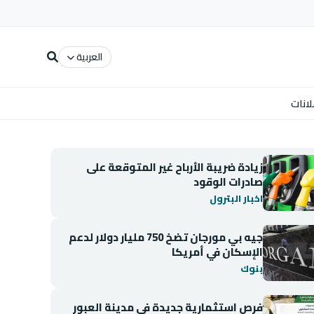
العربية
لانات
زيادة ضريبة الأرباح غير المتوقعة على
صادرات الوقود
اخبار البترول
جيه بي مورجان تضخ 750 مليار دولار لدعم
الإسكان في أمريكا
بنوك
فرص استثمارية جديدة في مدينة العبور