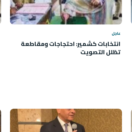
عاجل
انتخابات كشمير: احتجاجات ومقاطعة
تظلل التصويت