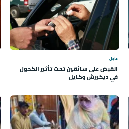
عاجل
القبض على سائقين تحت تأثير الكحول
في ديكيرش وكايل