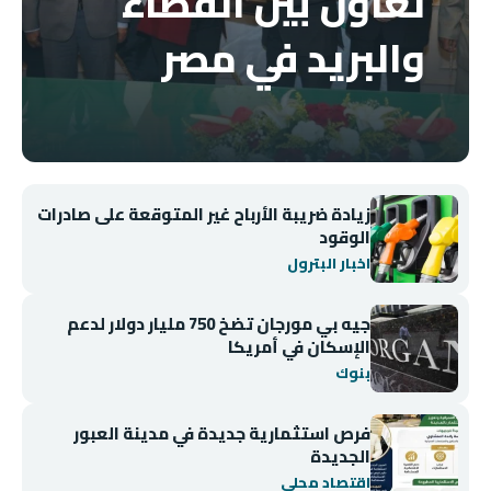
تعاون بين القضاء
والبريد في مصر
زيادة ضريبة الأرباح غير المتوقعة على صادرات
الوقود
اخبار البترول
جيه بي مورجان تضخ 750 مليار دولار لدعم
الإسكان في أمريكا
بنوك
فرص استثمارية جديدة في مدينة العبور
الجديدة
اقتصاد محلي