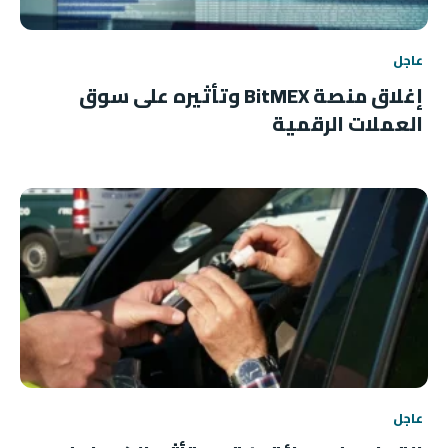
عاجل
إغلاق منصة BitMEX وتأثيره على سوق
العملات الرقمية
عاجل