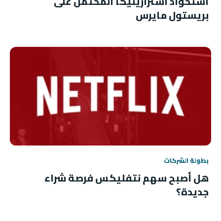
استحواذ أسترازينيكا المحتمل على
بريستول مايرس
بطولة الشركات
هل أصبح سهم نتفليكس فرصة شراء
جديدة؟