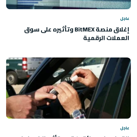
عاجل
إغلاق منصة BitMEX وتأثيره على سوق
العملات الرقمية
عاجل