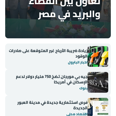
تعاون بين القضاء
والبريد في مصر
زيادة ضريبة الأرباح غير المتوقعة على صادرات
الوقود
اخبار البترول
جيه بي مورجان تضخ 750 مليار دولار لدعم
الإسكان في أمريكا
بنوك
فرص استثمارية جديدة في مدينة العبور
الجديدة
اقتصاد محلي