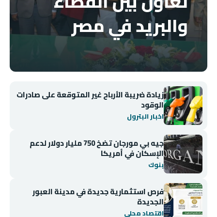
تعاون بين القضاء
والبريد في مصر
زيادة ضريبة الأرباح غير المتوقعة على صادرات
الوقود
اخبار البترول
جيه بي مورجان تضخ 750 مليار دولار لدعم
الإسكان في أمريكا
بنوك
فرص استثمارية جديدة في مدينة العبور
الجديدة
اقتصاد محلي