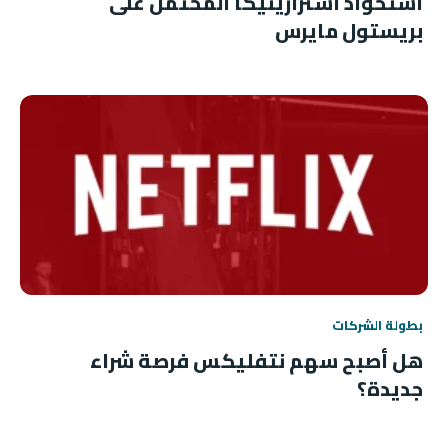
استحواذ أسترازينيكا المحتمل على
بريستول مايرس
بطولة الشركات
هل أصبح سهم نتفليكس فرصة شراء
جديدة؟