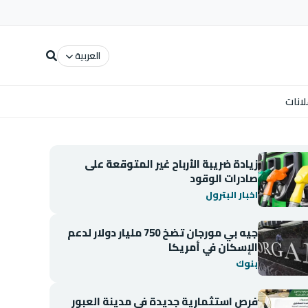
العربية
لانات
زيادة ضريبة الأرباح غير المتوقعة على
صادرات الوقود
اخبار البترول
جيه بي مورجان تضخ 750 مليار دولار لدعم
الإسكان في أمريكا
بنوك
فرص استثمارية جديدة في مدينة العبور