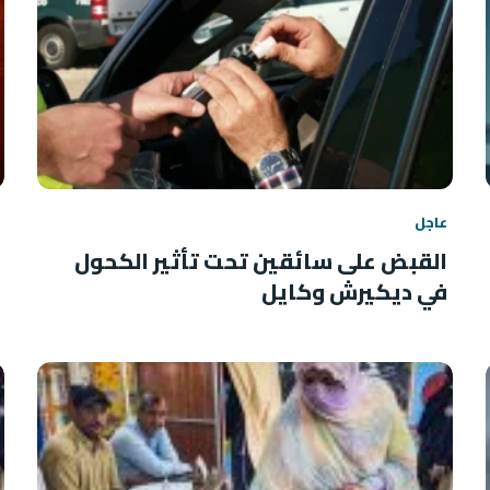
عاجل
القبض على سائقين تحت تأثير الكحول
في ديكيرش وكايل