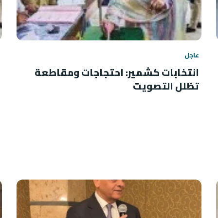
عاجل
انتخابات كشمير: احتجاجات ومقاطعة
تظلل التصويت