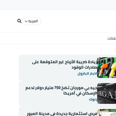
العربية
لانات
زيادة ضريبة الأرباح غير المتوقعة على
صادرات الوقود
اخبار البترول
جيه بي مورجان تضخ 750 مليار دولار لدعم
الإسكان في أمريكا
بنوك
فرص استثمارية جديدة في مدينة العبور