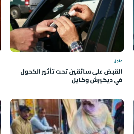
عاجل
القبض على سائقين تحت تأثير الكحول
في ديكيرش وكايل