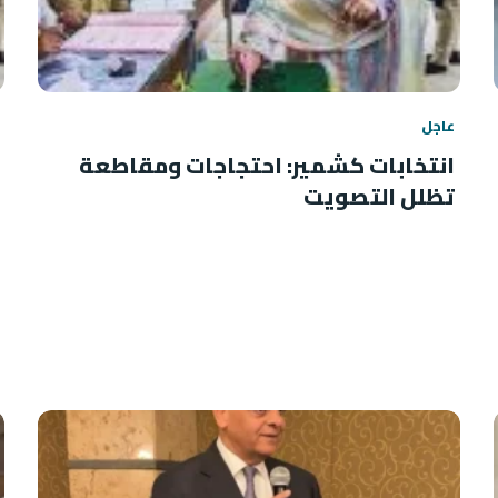
عاجل
انتخابات كشمير: احتجاجات ومقاطعة
تظلل التصويت