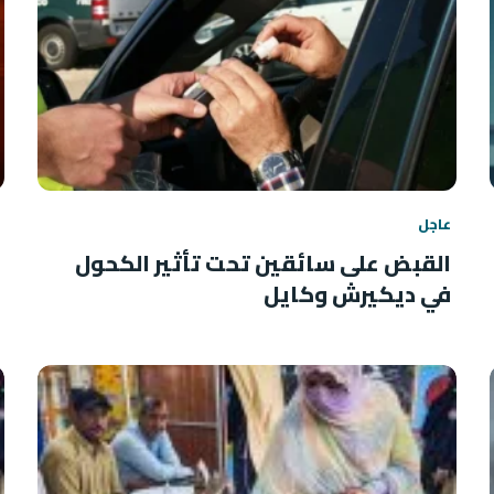
عاجل
القبض على سائقين تحت تأثير الكحول
في ديكيرش وكايل