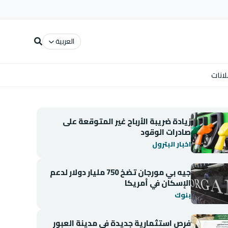
العربية
لانات
زيادة ضريبة الأرباح غير المتوقعة على
صادرات الوقود
اخبار البترول
جيه بي مورجان تضخ 750 مليار دولار لدعم
الإسكان في أمريكا
بنوك
فرص استثمارية جديدة في مدينة العبور