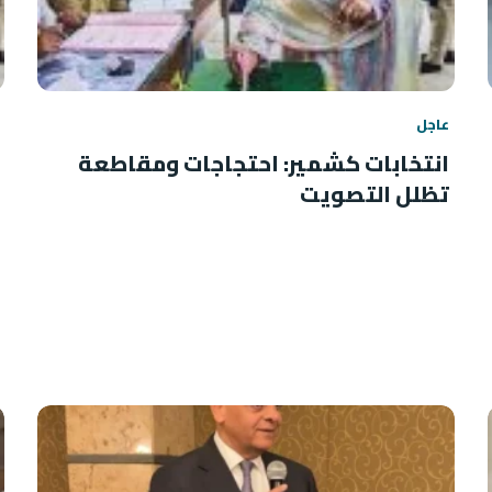
عاجل
انتخابات كشمير: احتجاجات ومقاطعة
تظلل التصويت