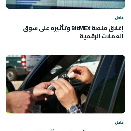
عاجل
إغلاق منصة BitMEX وتأثيره على سوق
العملات الرقمية
عاجل