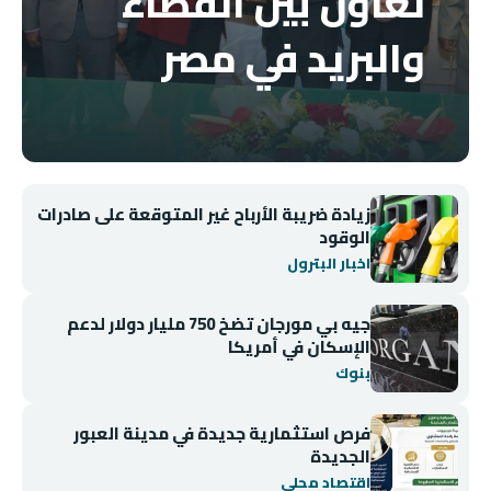
تعاون بين القضاء
والبريد في مصر
زيادة ضريبة الأرباح غير المتوقعة على صادرات
الوقود
اخبار البترول
جيه بي مورجان تضخ 750 مليار دولار لدعم
الإسكان في أمريكا
بنوك
فرص استثمارية جديدة في مدينة العبور
الجديدة
اقتصاد محلي