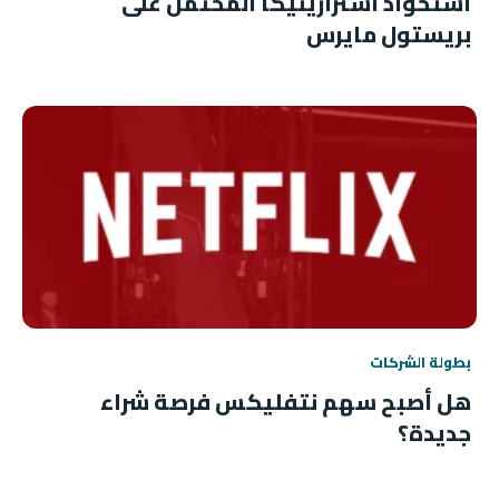
استحواذ أسترازينيكا المحتمل على
بريستول مايرس
بطولة الشركات
هل أصبح سهم نتفليكس فرصة شراء
جديدة؟