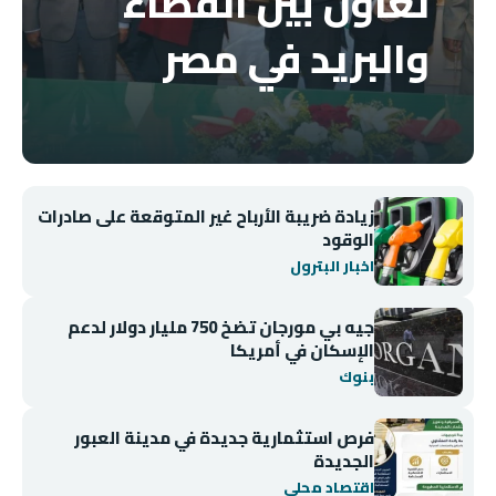
تعاون بين القضاء
والبريد في مصر
زيادة ضريبة الأرباح غير المتوقعة على صادرات
الوقود
اخبار البترول
جيه بي مورجان تضخ 750 مليار دولار لدعم
الإسكان في أمريكا
بنوك
فرص استثمارية جديدة في مدينة العبور
الجديدة
اقتصاد محلي