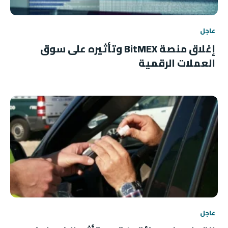
عاجل
إغلاق منصة BitMEX وتأثيره على سوق
العملات الرقمية
عاجل