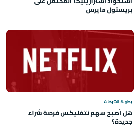
استحواذ أسترازينيكا المحتمل على
بريستول مايرس
بطولة الشركات
هل أصبح سهم نتفليكس فرصة شراء
جديدة؟