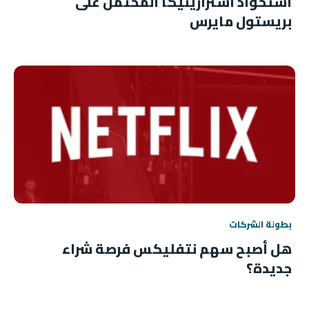
استحواذ أسترازينيكا المحتمل على
بريستول مايرس
بطولة الشركات
هل أصبح سهم نتفليكس فرصة شراء
جديدة؟