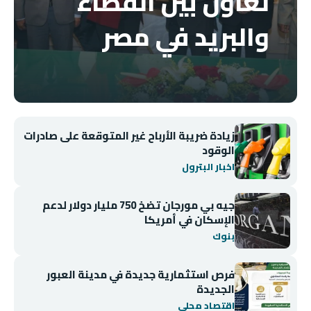
تعاون بين القضاء
والبريد في مصر
زيادة ضريبة الأرباح غير المتوقعة على صادرات
الوقود
اخبار البترول
جيه بي مورجان تضخ 750 مليار دولار لدعم
الإسكان في أمريكا
بنوك
فرص استثمارية جديدة في مدينة العبور
الجديدة
اقتصاد محلي