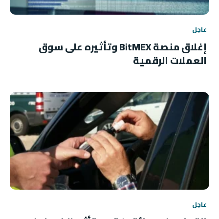
عاجل
إغلاق منصة BitMEX وتأثيره على سوق
العملات الرقمية
عاجل