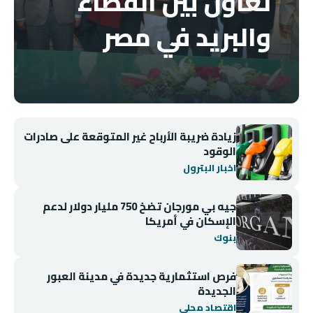
تعاون بين القضاء
والبريد في مصر
زيادة ضريبة الأرباح غير المتوقعة على صادرات
الوقود
اخبار البترول
جيه بي مورجان تضخ 750 مليار دولار لدعم
الإسكان في أمريكا
بنوك
فرص استثمارية جديدة في مدينة العبور
الجديدة
اقتصاد محلي