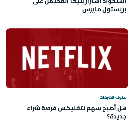
استحواذ أسترازينيكا المحتمل على
بريستول مايرس
بطولة الشركات
هل أصبح سهم نتفليكس فرصة شراء
جديدة؟