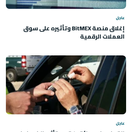
عاجل
إغلاق منصة BitMEX وتأثيره على سوق
العملات الرقمية
عاجل