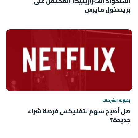
استحواذ أسترازينيكا المحتمل على
بريستول مايرس
بطولة الشركات
هل أصبح سهم نتفليكس فرصة شراء
جديدة؟