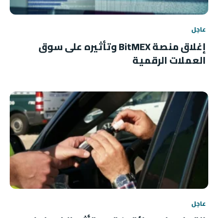
عاجل
إغلاق منصة BitMEX وتأثيره على سوق
العملات الرقمية
عاجل