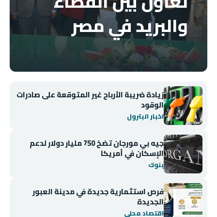
تعاون بين القضاء
والبريد في مصر
زيادة ضريبة الأرباح غير المتوقعة على صادرات
الوقود
اخبار البترول
جيه بي مورجان تضخ 750 مليار دولار لدعم
الإسكان في أمريكا
بنوك
فرص استثمارية جديدة في مدينة العبور
الجديدة
اقتصاد محلي