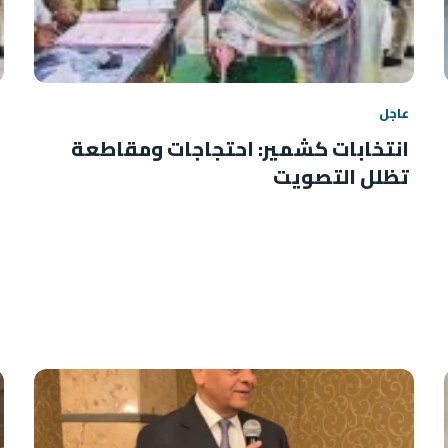
عاجل
انتخابات كشمير: احتجاجات ومقاطعة
تظلل التصويت