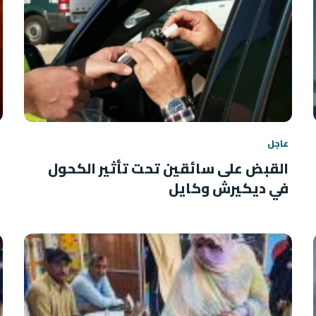
عاجل
القبض على سائقين تحت تأثير الكحول
في ديكيرش وكايل