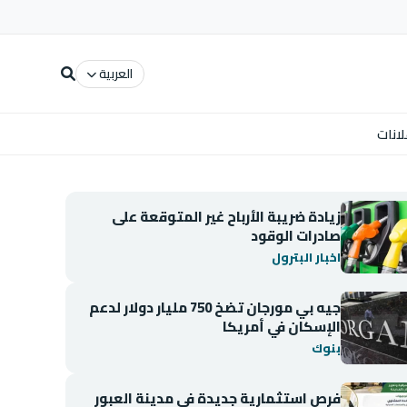
العربية
لانات
زيادة ضريبة الأرباح غير المتوقعة على
صادرات الوقود
اخبار البترول
جيه بي مورجان تضخ 750 مليار دولار لدعم
الإسكان في أمريكا
بنوك
فرص استثمارية جديدة في مدينة العبور