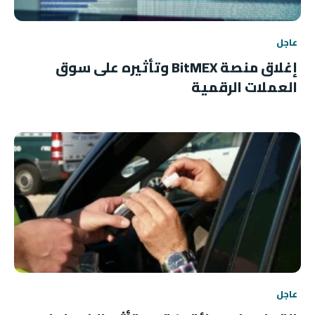
عاجل
إغلاق منصة BitMEX وتأثيره على سوق
العملات الرقمية
عاجل