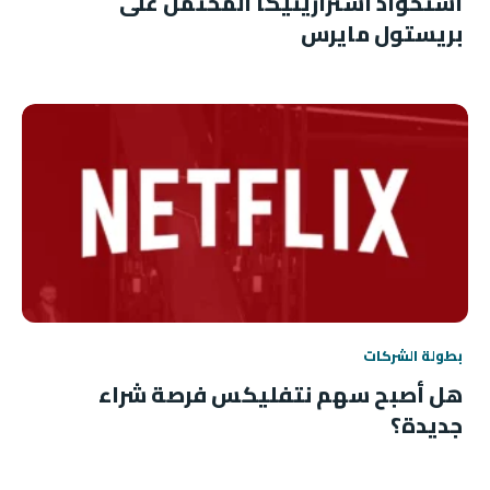
استحواذ أسترازينيكا المحتمل على
بريستول مايرس
بطولة الشركات
هل أصبح سهم نتفليكس فرصة شراء
جديدة؟