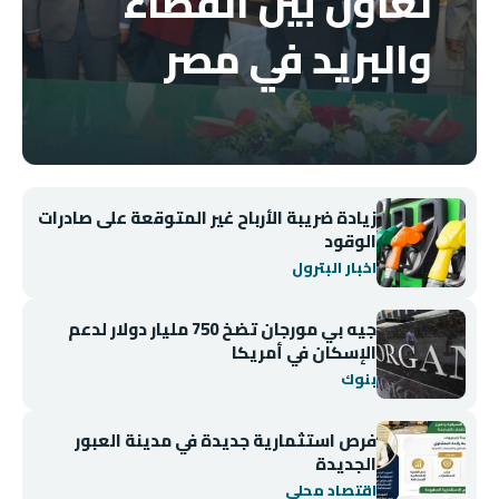
تعاون بين القضاء
والبريد في مصر
زيادة ضريبة الأرباح غير المتوقعة على صادرات
الوقود
اخبار البترول
جيه بي مورجان تضخ 750 مليار دولار لدعم
الإسكان في أمريكا
بنوك
فرص استثمارية جديدة في مدينة العبور
الجديدة
اقتصاد محلي