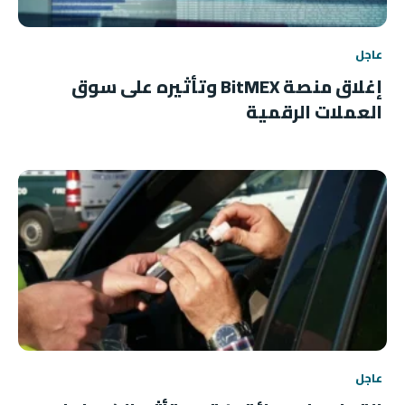
عاجل
إغلاق منصة BitMEX وتأثيره على سوق
العملات الرقمية
عاجل