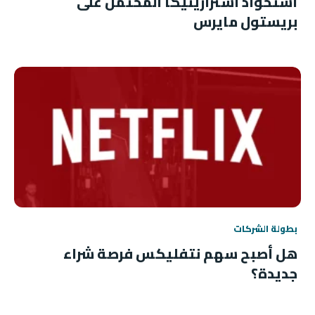
استحواذ أسترازينيكا المحتمل على
بريستول مايرس
بطولة الشركات
هل أصبح سهم نتفليكس فرصة شراء
جديدة؟