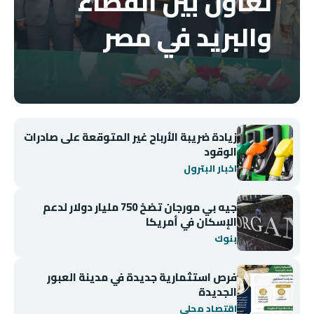
تعاون بين القضاء
والبريد في مصر
زيادة ضريبة الأرباح غير المتوقعة على صادرات
الوقود
اخبار البترول
جيه بي مورجان تضخ 750 مليار دولار لدعم
الإسكان في أمريكا
بنوك
فرص استثمارية جديدة في مدينة العبور
الجديدة
اقتصاد محلي