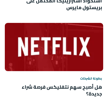
استحواذ أسترازينيكا المحتمل على
بريستول مايرس
بطولة الشركات
هل أصبح سهم نتفليكس فرصة شراء
جديدة؟