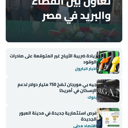
تعاون بين القضاء
والبريد في مصر
زيادة ضريبة الأرباح غير المتوقعة على صادرات
الوقود
اخبار البترول
جيه بي مورجان تضخ 750 مليار دولار لدعم
الإسكان في أمريكا
بنوك
فرص استثمارية جديدة في مدينة العبور
الجديدة
اقتصاد محلي