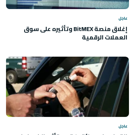
عاجل
إغلاق منصة BitMEX وتأثيره على سوق
العملات الرقمية
عاجل