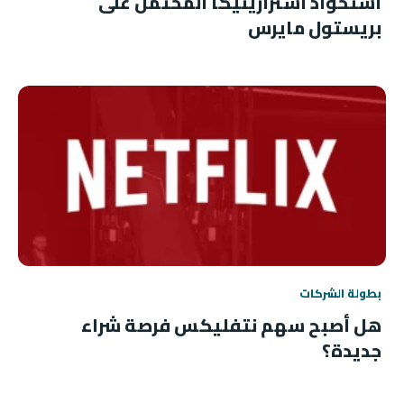
استحواذ أسترازينيكا المحتمل على
بريستول مايرس
بطولة الشركات
هل أصبح سهم نتفليكس فرصة شراء
جديدة؟