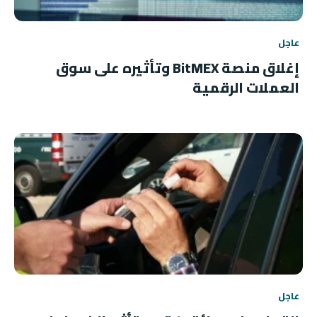
عاجل
إغلاق منصة BitMEX وتأثيره على سوق
العملات الرقمية
عاجل