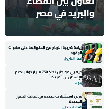
تعاون بين القضاء
والبريد في مصر
زيادة ضريبة الأرباح غير المتوقعة على صادرات
الوقود
اخبار البترول
جيه بي مورجان تضخ 750 مليار دولار لدعم
الإسكان في أمريكا
بنوك
فرص استثمارية جديدة في مدينة العبور
الجديدة
اقتصاد محلي