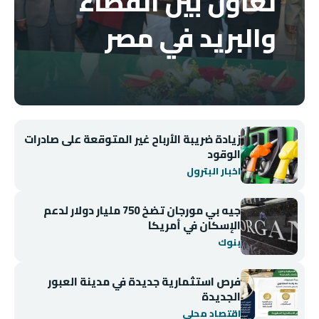
تعاون بين القضاء
والبريد في مصر
زيادة ضريبة الأرباح غير المتوقعة على صادرات
الوقود
اخبار البترول
جيه بي مورجان تضخ 750 مليار دولار لدعم
الإسكان في أمريكا
بنوك
فرص استثمارية جديدة في مدينة العبور
الجديدة
اقتصاد محلي