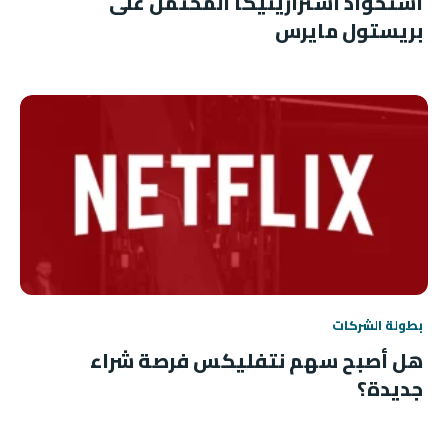
استحواذ أسترازينيكا المحتمل على
بريستول مايرس
بطولة الشركات
هل أصبح سهم نتفليكس فرصة شراء
جديدة؟