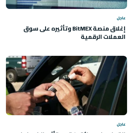
عاجل
إغلاق منصة BitMEX وتأثيره على سوق
العملات الرقمية
عاجل