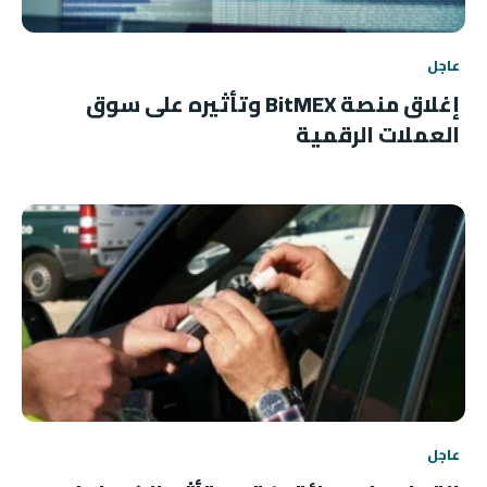
عاجل
إغلاق منصة BitMEX وتأثيره على سوق
العملات الرقمية
عاجل