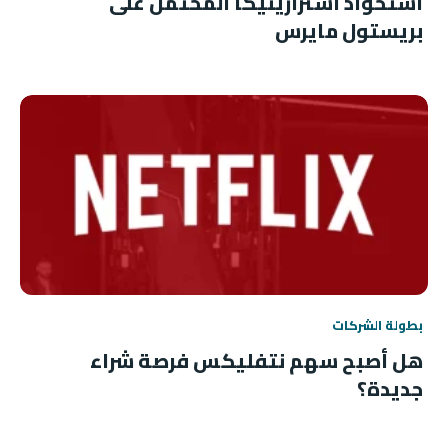
استحواذ أسترازينيكا المحتمل على
بريستول مايرس
بطولة الشركات
هل أصبح سهم نتفليكس فرصة شراء
جديدة؟