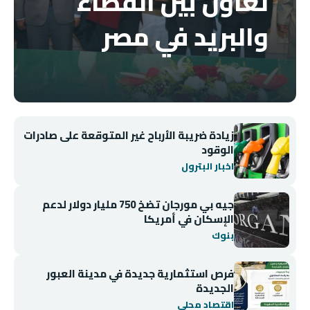
تعاون بين القضاء
والبريد في مصر
زيادة ضريبة الأرباح غير المتوقعة على صادرات
الوقود
اخبار البترول
جيه بي مورجان تضخ 750 مليار دولار لدعم
الإسكان في أمريكا
بنوك
فرص استثمارية جديدة في مدينة العبور
الجديدة
اقتصاد محلي