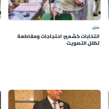
عاجل
انتخابات كشمير: احتجاجات ومقاطعة
تظلل التصويت