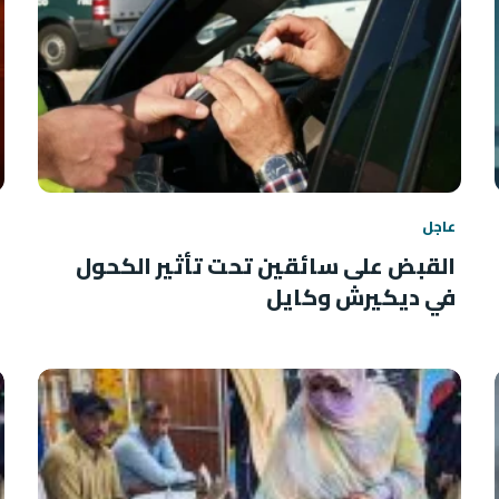
عاجل
القبض على سائقين تحت تأثير الكحول
في ديكيرش وكايل