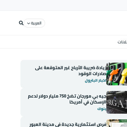
العربية
لانات
زيادة ضريبة الأرباح غير المتوقعة على
صادرات الوقود
اخبار البترول
جيه بي مورجان تضخ 750 مليار دولار لدعم
الإسكان في أمريكا
بنوك
فرص استثمارية جديدة في مدينة العبور