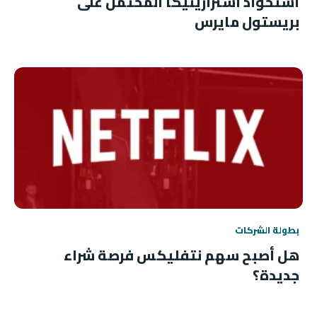
استحواذ أسترازينيكا المحتمل على
بريستول مايرس
بطولة الشركات
هل أصبح سهم نتفليكس فرصة شراء
جديدة؟