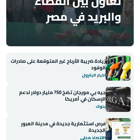
تعاون بين القضاء
والبريد في مصر
زيادة ضريبة الأرباح غير المتوقعة على صادرات
الوقود
اخبار البترول
جيه بي مورجان تضخ 750 مليار دولار لدعم
الإسكان في أمريكا
بنوك
فرص استثمارية جديدة في مدينة العبور
الجديدة
اقتصاد محلي