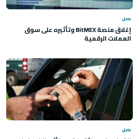
عاجل
إغلاق منصة BitMEX وتأثيره على سوق
العملات الرقمية
عاجل