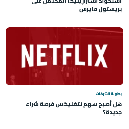
استحواذ أسترازينيكا المحتمل على
بريستول مايرس
بطولة الشركات
هل أصبح سهم نتفليكس فرصة شراء
جديدة؟