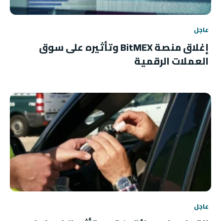
عاجل
إغلاق منصة BitMEX وتأثيره على سوق
العملات الرقمية
عاجل