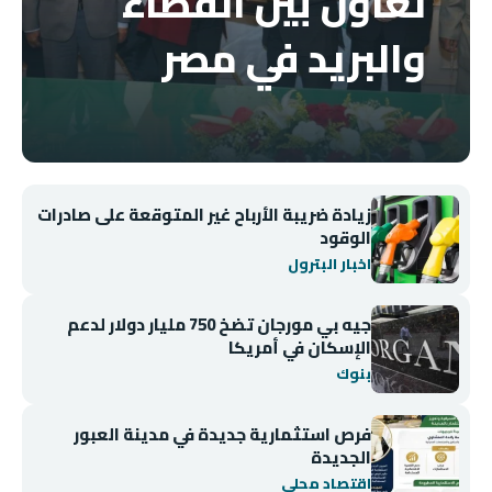
تعاون بين القضاء
والبريد في مصر
زيادة ضريبة الأرباح غير المتوقعة على صادرات
الوقود
اخبار البترول
جيه بي مورجان تضخ 750 مليار دولار لدعم
الإسكان في أمريكا
بنوك
فرص استثمارية جديدة في مدينة العبور
الجديدة
اقتصاد محلي