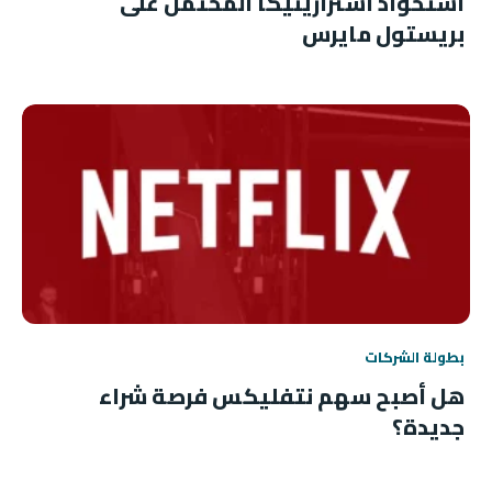
استحواذ أسترازينيكا المحتمل على
بريستول مايرس
بطولة الشركات
هل أصبح سهم نتفليكس فرصة شراء
جديدة؟