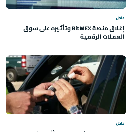
عاجل
إغلاق منصة BitMEX وتأثيره على سوق
العملات الرقمية
عاجل