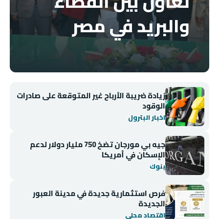
تعاون بين القضاء
والبريد في مصر
زيادة ضريبة الأرباح غير المتوقعة على صادرات
الوقود
اخبار البترول
جيه بي مورجان تضخ 750 مليار دولار لدعم
الإسكان في أمريكا
بنوك
فرص استثمارية جديدة في مدينة العبور
الجديدة
اقتصاد محلي