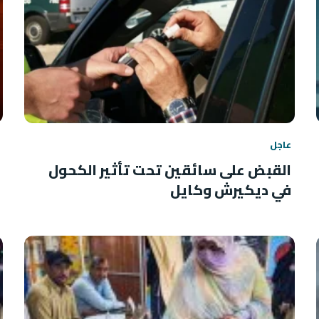
عاجل
القبض على سائقين تحت تأثير الكحول
في ديكيرش وكايل