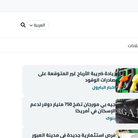
العربية
لانات
زيادة ضريبة الأرباح غير المتوقعة على
صادرات الوقود
اخبار البترول
جيه بي مورجان تضخ 750 مليار دولار لدعم
الإسكان في أمريكا
بنوك
فرص استثمارية جديدة في مدينة العبور