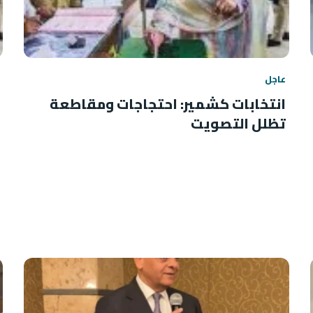
عاجل
انتخابات كشمير: احتجاجات ومقاطعة
تظلل التصويت