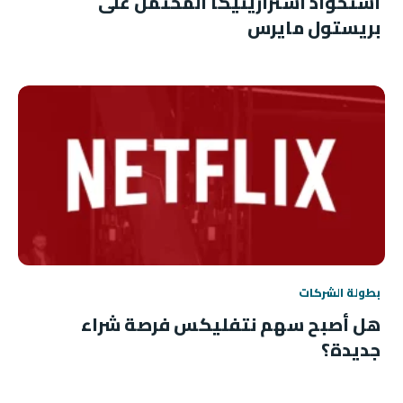
استحواذ أسترازينيكا المحتمل على
بريستول مايرس
بطولة الشركات
هل أصبح سهم نتفليكس فرصة شراء
جديدة؟