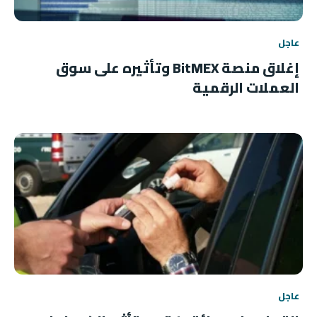
عاجل
إغلاق منصة BitMEX وتأثيره على سوق
العملات الرقمية
عاجل