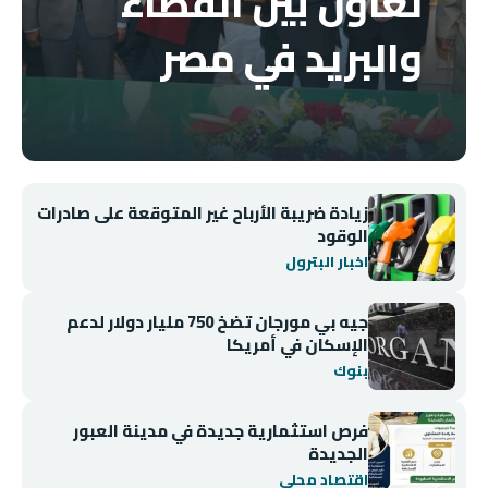
تعاون بين القضاء
والبريد في مصر
زيادة ضريبة الأرباح غير المتوقعة على صادرات
الوقود
اخبار البترول
جيه بي مورجان تضخ 750 مليار دولار لدعم
الإسكان في أمريكا
بنوك
فرص استثمارية جديدة في مدينة العبور
الجديدة
اقتصاد محلي