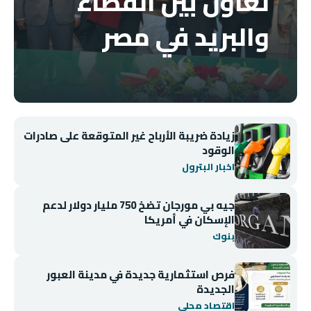
تعاون بين القضاء
والبريد في مصر
زيادة ضريبة الأرباح غير المتوقعة على صادرات
الوقود
اخبار البترول
جيه بي مورجان تضخ 750 مليار دولار لدعم
الإسكان في أمريكا
بنوك
فرص استثمارية جديدة في مدينة العبور
الجديدة
اقتصاد محلي