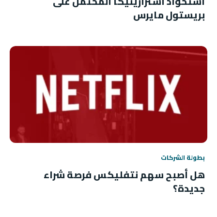
استحواذ أسترازينيكا المحتمل على
بريستول مايرس
بطولة الشركات
هل أصبح سهم نتفليكس فرصة شراء
جديدة؟