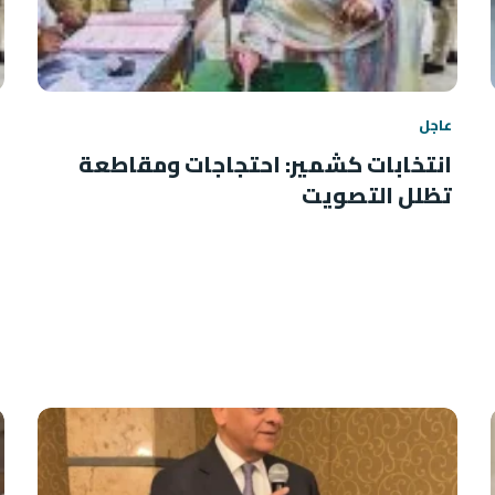
عاجل
انتخابات كشمير: احتجاجات ومقاطعة
تظلل التصويت