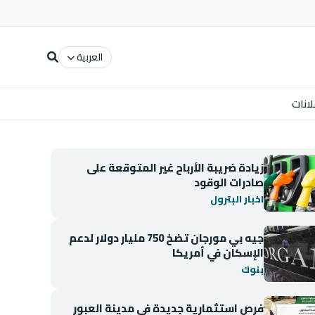
العربية
لانات
زيادة ضريبة الأرباح غير المتوقعة على
صادرات الوقود
اخبار البترول
جيه بي مورجان تضخ 750 مليار دولار لدعم
الإسكان في أمريكا
بنوك
فرص استثمارية جديدة في مدينة العبور