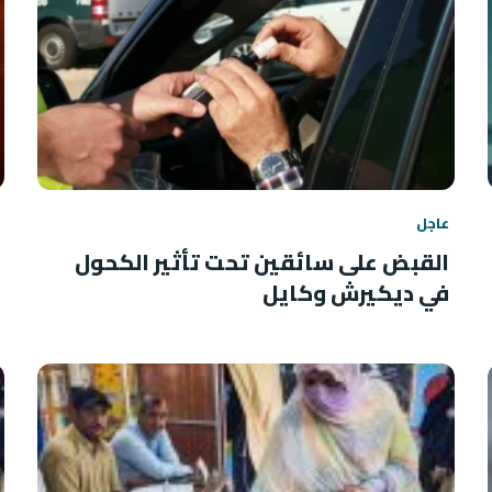
عاجل
القبض على سائقين تحت تأثير الكحول
في ديكيرش وكايل