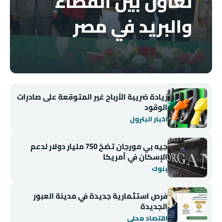
تعاون بين القضاء
والبريد في مصر
زيادة ضريبة الأرباح غير المتوقعة على صادرات
الوقود
اخبار البترول
جيه بي مورجان تضخ 750 مليار دولار لدعم
الإسكان في أمريكا
بنوك
فرص استثمارية جديدة في مدينة العبور
الجديدة
اقتصاد محلي