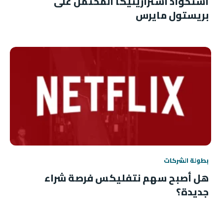
استحواذ أسترازينيكا المحتمل على
بريستول مايرس
بطولة الشركات
هل أصبح سهم نتفليكس فرصة شراء
جديدة؟