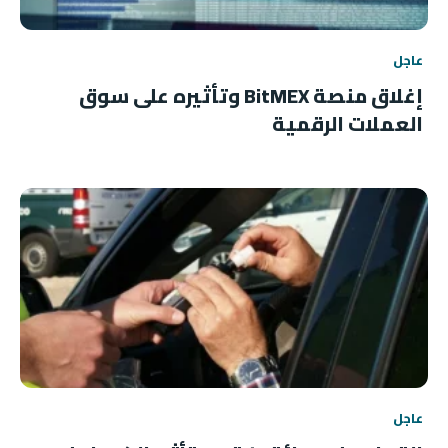
عاجل
إغلاق منصة BitMEX وتأثيره على سوق
العملات الرقمية
عاجل