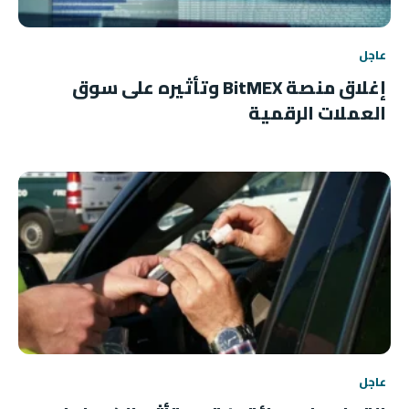
عاجل
إغلاق منصة BitMEX وتأثيره على سوق
العملات الرقمية
عاجل