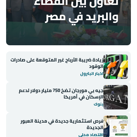
تعاون بين القضاء
والبريد في مصر
زيادة ضريبة الأرباح غير المتوقعة على صادرات
الوقود
اخبار البترول
جيه بي مورجان تضخ 750 مليار دولار لدعم
الإسكان في أمريكا
بنوك
فرص استثمارية جديدة في مدينة العبور
الجديدة
اقتصاد محلي