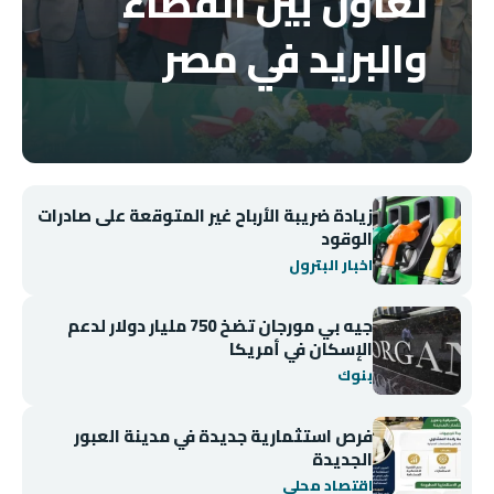
تعاون بين القضاء
والبريد في مصر
زيادة ضريبة الأرباح غير المتوقعة على صادرات
الوقود
اخبار البترول
جيه بي مورجان تضخ 750 مليار دولار لدعم
الإسكان في أمريكا
بنوك
فرص استثمارية جديدة في مدينة العبور
الجديدة
اقتصاد محلي