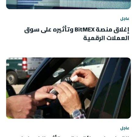
عاجل
إغلاق منصة BitMEX وتأثيره على سوق
العملات الرقمية
عاجل