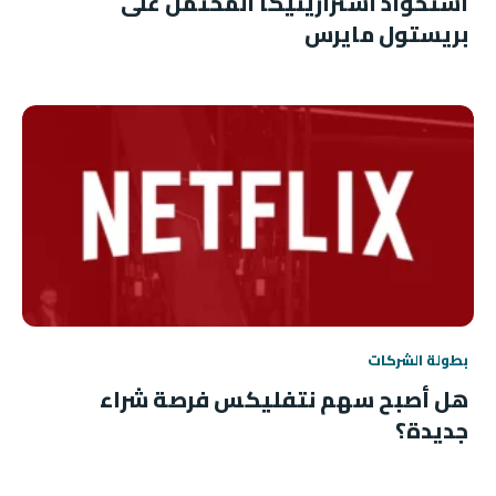
استحواذ أسترازينيكا المحتمل على
بريستول مايرس
بطولة الشركات
هل أصبح سهم نتفليكس فرصة شراء
جديدة؟