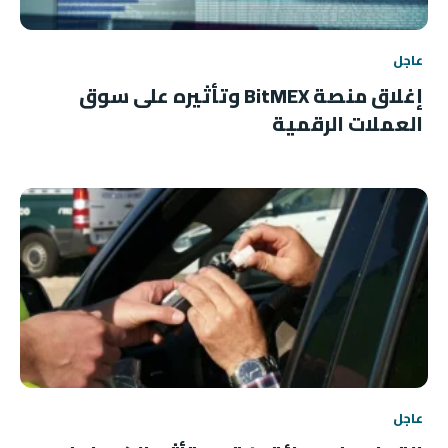
عاجل
إغلاق منصة BitMEX وتأثيره على سوق
العملات الرقمية
عاجل