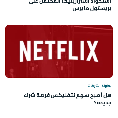
استحواذ أسترازينيكا المحتمل على
بريستول مايرس
بطولة الشركات
هل أصبح سهم نتفليكس فرصة شراء
جديدة؟