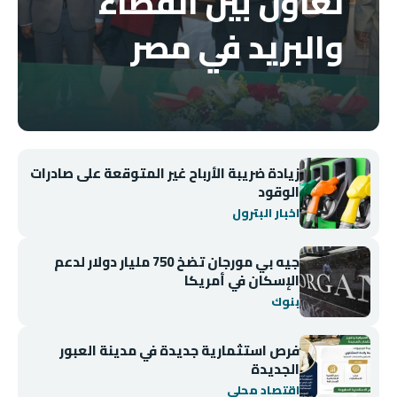
تعاون بين القضاء
والبريد في مصر
زيادة ضريبة الأرباح غير المتوقعة على صادرات
الوقود
اخبار البترول
جيه بي مورجان تضخ 750 مليار دولار لدعم
الإسكان في أمريكا
بنوك
فرص استثمارية جديدة في مدينة العبور
الجديدة
اقتصاد محلي