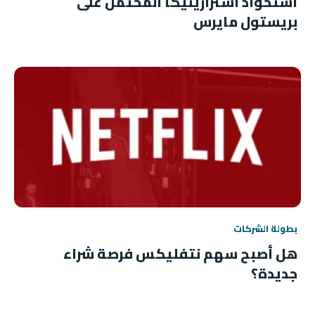
استحواذ أسترازينيكا المحتمل على
بريستول مايرس
بطولة الشركات
هل أصبح سهم نتفليكس فرصة شراء
جديدة؟