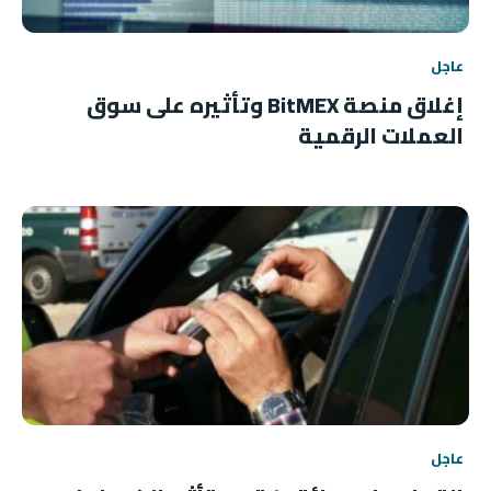
عاجل
إغلاق منصة BitMEX وتأثيره على سوق
العملات الرقمية
عاجل