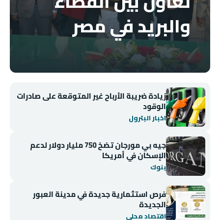
تعاون بين القضاء
والبريد في مصر
زيادة ضريبة الأرباح غير المتوقعة على صادرات
الوقود
اخبار البترول
جيه بي مورجان تضخ 750 مليار دولار لدعم
الإسكان في أمريكا
بنوك
فرص استثمارية جديدة في مدينة العبور
الجديدة
اقتصاد محلي