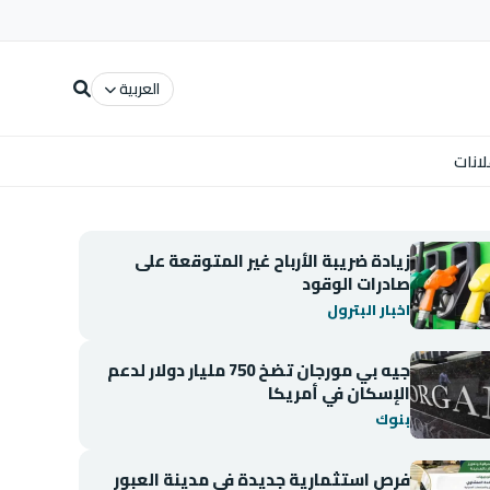
العربية
لانات
زيادة ضريبة الأرباح غير المتوقعة على
صادرات الوقود
اخبار البترول
جيه بي مورجان تضخ 750 مليار دولار لدعم
الإسكان في أمريكا
بنوك
فرص استثمارية جديدة في مدينة العبور