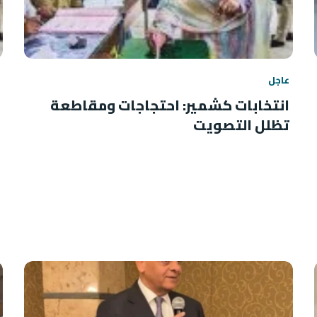
عاجل
انتخابات كشمير: احتجاجات ومقاطعة
تظلل التصويت