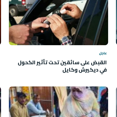
عاجل
القبض على سائقين تحت تأثير الكحول
في ديكيرش وكايل