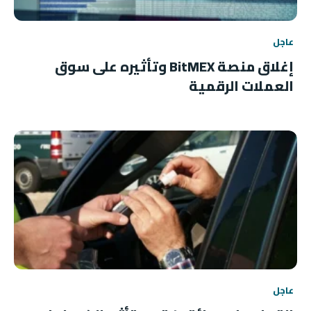
عاجل
إغلاق منصة BitMEX وتأثيره على سوق
العملات الرقمية
عاجل