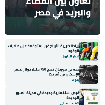
تعاون بين القضاء
والبريد في مصر
زيادة ضريبة الأرباح غير المتوقعة على صادرات
الوقود
اخبار البترول
جيه بي مورجان تضخ 750 مليار دولار لدعم
الإسكان في أمريكا
بنوك
فرص استثمارية جديدة في مدينة العبور
الجديدة
اقتصاد محلي