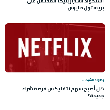
استحواذ أسترازينيكا المحتمل على
بريستول مايرس
بطولة الشركات
هل أصبح سهم نتفليكس فرصة شراء
جديدة؟