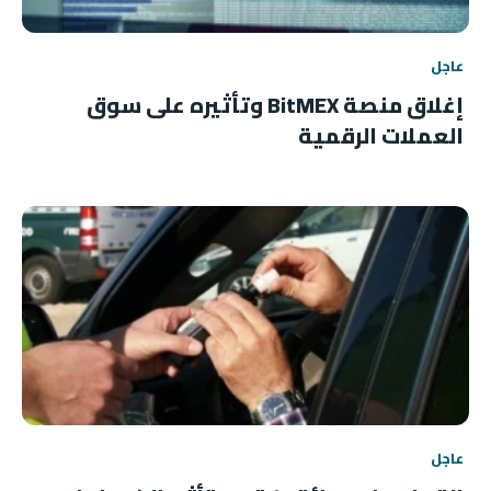
عاجل
إغلاق منصة BitMEX وتأثيره على سوق
العملات الرقمية
عاجل