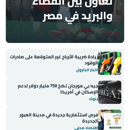
تعاون بين القضاء
والبريد في مصر
زيادة ضريبة الأرباح غير المتوقعة على صادرات
الوقود
اخبار البترول
جيه بي مورجان تضخ 750 مليار دولار لدعم
الإسكان في أمريكا
بنوك
فرص استثمارية جديدة في مدينة العبور
الجديدة
اقتصاد محلي