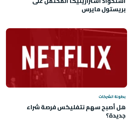
استحواذ أسترازينيكا المحتمل على
بريستول مايرس
بطولة الشركات
هل أصبح سهم نتفليكس فرصة شراء
جديدة؟