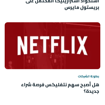
استحواذ أسترازينيكا المحتمل على
بريستول مايرس
بطولة الشركات
هل أصبح سهم نتفليكس فرصة شراء
جديدة؟