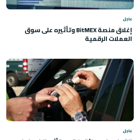
عاجل
إغلاق منصة BitMEX وتأثيره على سوق
العملات الرقمية
عاجل