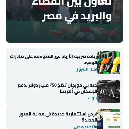
تعاون بين القضاء
والبريد في مصر
زيادة ضريبة الأرباح غير المتوقعة على صادرات
الوقود
اخبار البترول
جيه بي مورجان تضخ 750 مليار دولار لدعم
الإسكان في أمريكا
بنوك
فرص استثمارية جديدة في مدينة العبور
الجديدة
اقتصاد محلي